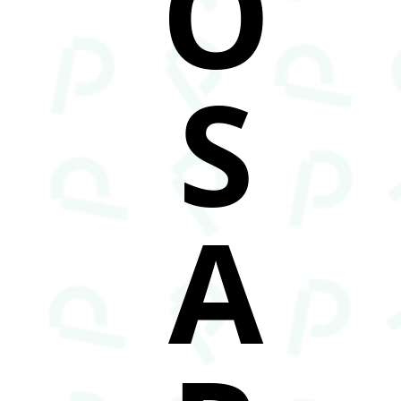
O
S
A