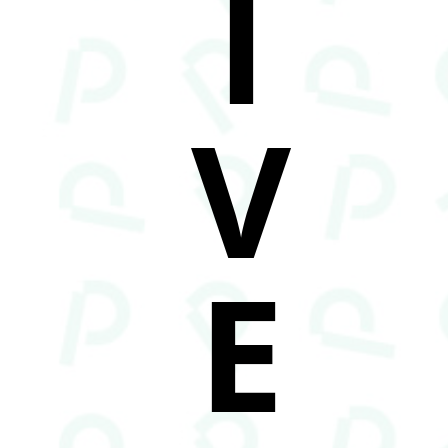
I
V
E