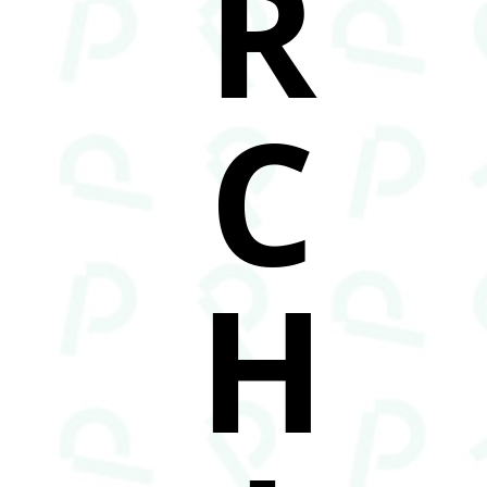
R
C
H