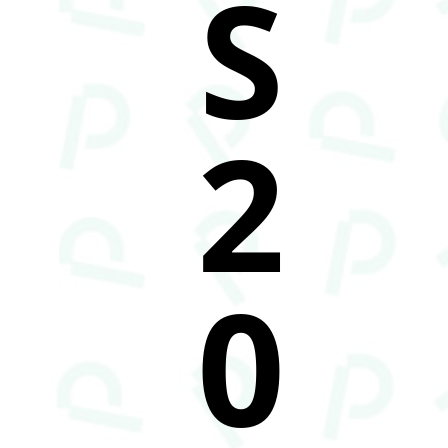
S
2
0