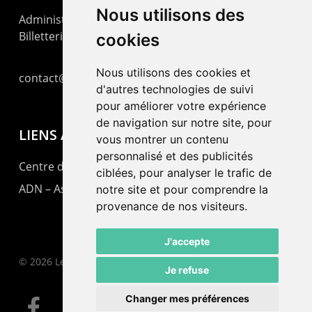
Nous utilisons des
Administration : +41 32 725 03 03
Billetterie : +41 32 725 05 05
cookies
Nous utilisons des cookies et
contact@lepommier.ch
d'autres technologies de suivi
pour améliorer votre expérience
de navigation sur notre site, pour
LIENS AMIS
vous montrer un contenu
personnalisé et des publicités
Centre de culture ABC
ciblées, pour analyser le trafic de
ADN – Association Danse Neuchâtel
notre site et pour comprendre la
provenance de nos visiteurs.
J'accepte
© 2026 Le Pommier.
Je refuse
Changer mes préférences
facebook
instagram
email