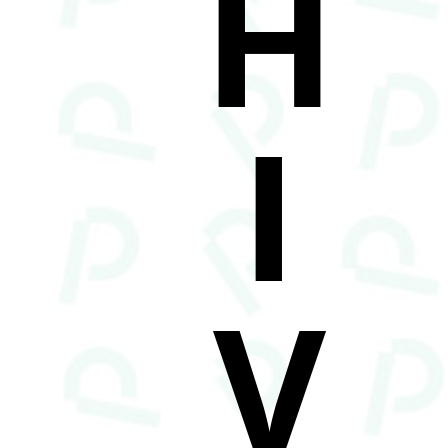
H
I
V