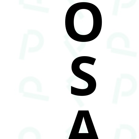
O
S
A