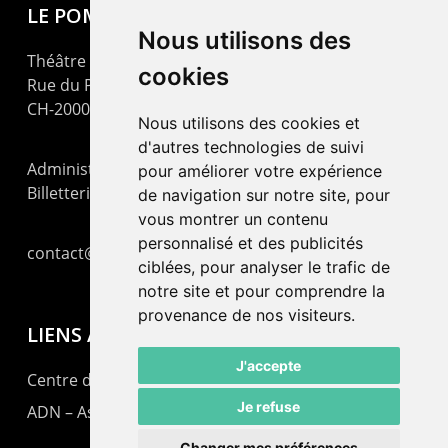
LE POMMIER
Nous utilisons des
Théâtre – Centre Culturel Neuchâtelois
cookies
Rue du Pommier 9
CH-2000 Neuchâtel
Nous utilisons des cookies et
d'autres technologies de suivi
Administration : +41 32 725 03 03
pour améliorer votre expérience
Billetterie : +41 32 725 05 05
de navigation sur notre site, pour
vous montrer un contenu
personnalisé et des publicités
contact@lepommier.ch
ciblées, pour analyser le trafic de
notre site et pour comprendre la
provenance de nos visiteurs.
LIENS AMIS
J'accepte
Centre de culture ABC
Je refuse
ADN – Association Danse Neuchâtel
Changer mes préférences