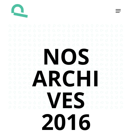
Skip
Menu
to
main
content
NOS
ARCHI
VES
2016