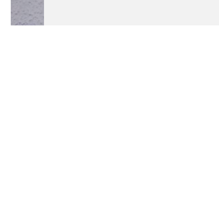
Lecture/conte
Moufle
Annulé