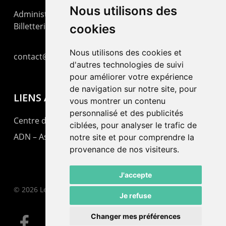
Nous utilisons des
Administration : +41 32 725 03 03
Billetterie : +41 32 725 05 05
cookies
Nous utilisons des cookies et
contact@lepommier.ch
d'autres technologies de suivi
pour améliorer votre expérience
de navigation sur notre site, pour
LIENS AMIS
vous montrer un contenu
personnalisé et des publicités
Centre de culture ABC
ciblées, pour analyser le trafic de
ADN – Association Danse Neuchâtel
notre site et pour comprendre la
provenance de nos visiteurs.
J'accepte
© 2026 Le Pommier.
Je refuse
Changer mes préférences
facebook
instagram
email