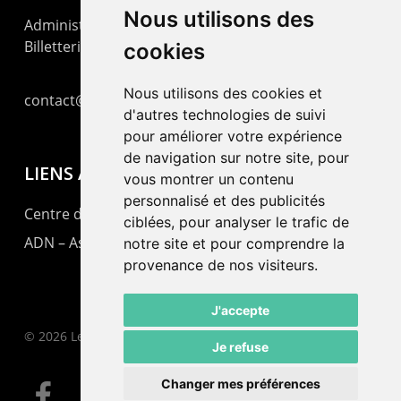
Nous utilisons des
Administration : +41 32 725 03 03
Billetterie : +41 32 725 05 05
cookies
Nous utilisons des cookies et
contact@lepommier.ch
d'autres technologies de suivi
pour améliorer votre expérience
de navigation sur notre site, pour
LIENS AMIS
vous montrer un contenu
personnalisé et des publicités
Centre de culture ABC
ciblées, pour analyser le trafic de
ADN – Association Danse Neuchâtel
notre site et pour comprendre la
provenance de nos visiteurs.
J'accepte
© 2026 Le Pommier.
Je refuse
Changer mes préférences
facebook
instagram
email