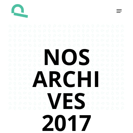
Skip
Menu
to
main
content
NOS
ARCHI
VES
2017