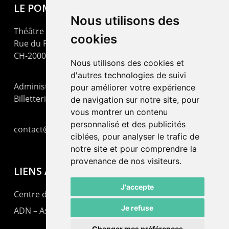
LE POMMIER
Nous utilisons des
Théâtre – Centre Culturel Neuchâtelois
cookies
Rue du Pommier 9
CH-2000 Neuchâtel
Nous utilisons des cookies et
d'autres technologies de suivi
Administration : +41 32 725 03 03
pour améliorer votre expérience
Billetterie : +41 32 725 05 05
de navigation sur notre site, pour
vous montrer un contenu
personnalisé et des publicités
contact@lepommier.ch
ciblées, pour analyser le trafic de
notre site et pour comprendre la
provenance de nos visiteurs.
LIENS AMIS
J'accepte
Centre de culture ABC
Je refuse
ADN – Association Danse Neuchâtel
Changer mes préférences