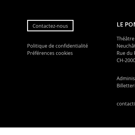
LE P
Contactez-nous
Théâtre 
Politique de confidentialité
Neuchât
Préférences cookies
Rue du
CH-2000
Administ
Billette
contac