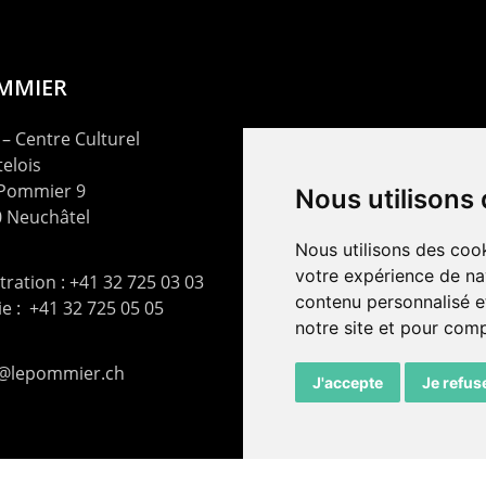
OMMIER
– Centre Culturel
elois
 Pommier 9
Nous utilisons
 Neuchâtel
Nous utilisons des cook
votre expérience de na
ration : +41 32 725 03 03
contenu personnalisé et
rie : +41 32 725 05 05
notre site et pour com
t@lepommier.ch
J'accepte
Je refus