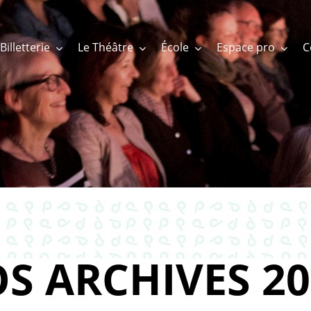
Billetterie
Le Théâtre
École
Espace pro
S ARCHIVES 20