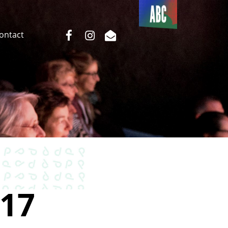
Du côté
de l’ABC
facebook
instagram
email
Contact
17