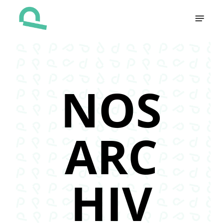
Skip
Menu
to
main
content
NOS
ARC
HIV