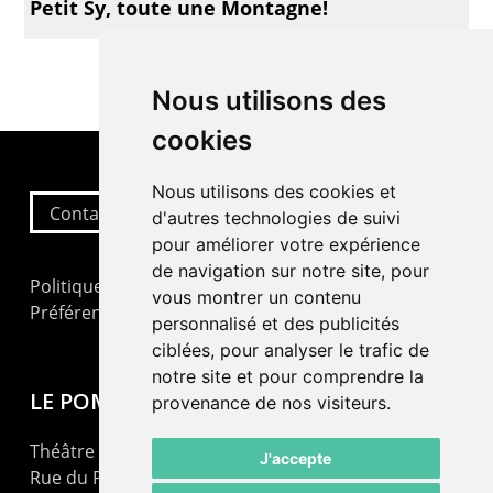
Petit Sy, toute une Montagne!
Nous utilisons des
cookies
Nous utilisons des cookies et
Contactez-nous
d'autres technologies de suivi
pour améliorer votre expérience
de navigation sur notre site, pour
Politique de confidentialité
vous montrer un contenu
Préférences cookies
personnalisé et des publicités
ciblées, pour analyser le trafic de
notre site et pour comprendre la
LE POMMIER
provenance de nos visiteurs.
Théâtre – Centre Culturel Neuchâtelois
J'accepte
Rue du Pommier 9