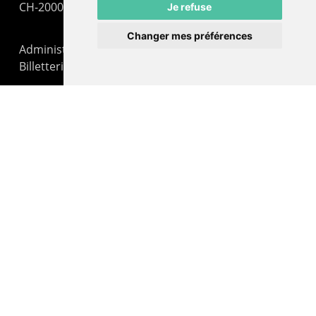
CH-2000 Neuchâtel
Je refuse
Changer mes préférences
Administration : +41 32 725 03 03
Billetterie : +41 32 725 05 05
contact@lepommier.ch
LIENS AMIS
Centre de culture ABC
ADN – Association Danse Neuchâtel
© 2026 Le Pommier.