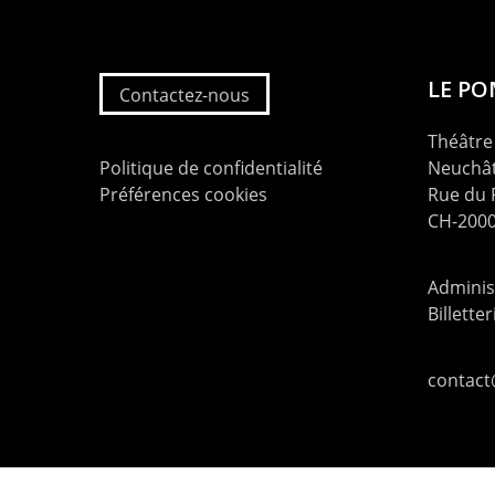
LE P
Contactez-nous
Théâtre 
Politique de confidentialité
Neuchât
Préférences cookies
Rue du
CH-2000
Administ
Billette
contac