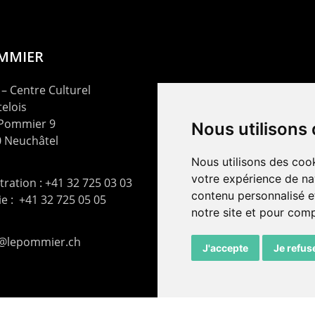
OMMIER
– Centre Culturel
elois
 Pommier 9
Nous utilisons
 Neuchâtel
Nous utilisons des cook
votre expérience de na
ration : +41 32 725 03 03
contenu personnalisé et
rie : +41 32 725 05 05
notre site et pour com
t@lepommier.ch
J'accepte
Je refus