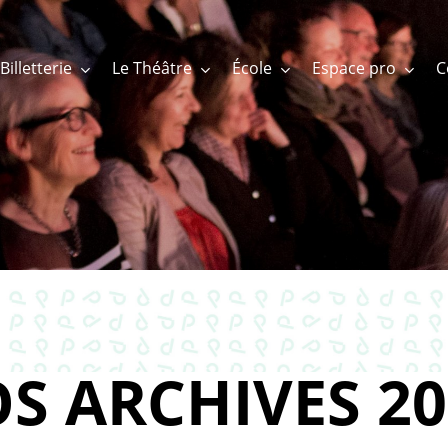
Billetterie
Le Théâtre
École
Espace pro
S ARCHIVES 20