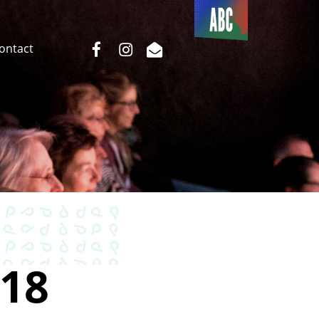
Du côté
de l’ABC
facebook
instagram
email
Contact
18