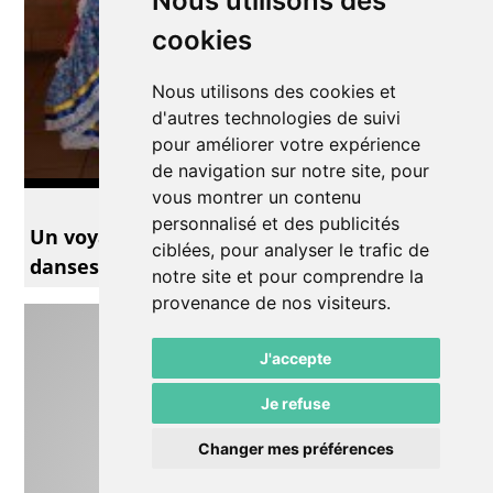
Nous utilisons des
cookies
Nous utilisons des cookies et
d'autres technologies de suivi
pour améliorer votre expérience
de navigation sur notre site, pour
vous montrer un contenu
Théâtre
personnalisé et des publicités
Un voyage fabuleux à la découverte de
ciblées, pour analyser le trafic de
danses folkloriques latino-américaines
notre site et pour comprendre la
provenance de nos visiteurs.
J'accepte
Je refuse
Changer mes préférences