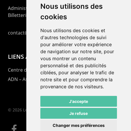
Nous utilisons des
Administration : +41 32 725 03 03
Billetterie : +41 32 725 05 05
cookies
Nous utilisons des cookies et
contact@lepommier.ch
d'autres technologies de suivi
pour améliorer votre expérience
de navigation sur notre site, pour
LIENS AMIS
vous montrer un contenu
personnalisé et des publicités
Centre de culture ABC
ciblées, pour analyser le trafic de
ADN – Association Danse Neuchâtel
notre site et pour comprendre la
provenance de nos visiteurs.
J'accepte
© 2026 Le Pommier.
Je refuse
Changer mes préférences
facebook
instagram
email