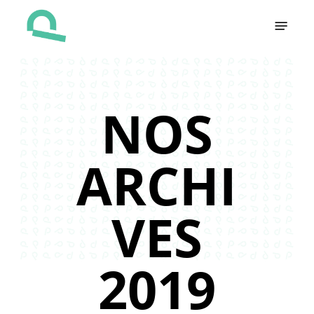
Skip
Menu
to
main
content
NOS
ARCHI
VES
2019