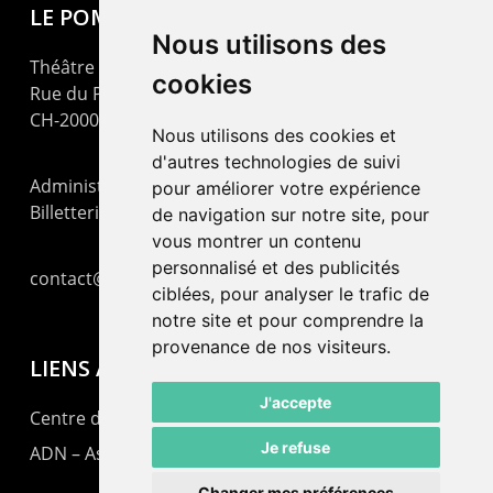
LE POMMIER
Nous utilisons des
Théâtre – Centre Culturel Neuchâtelois
cookies
Rue du Pommier 9
CH-2000 Neuchâtel
Nous utilisons des cookies et
d'autres technologies de suivi
Administration : +41 32 725 03 03
pour améliorer votre expérience
Billetterie : +41 32 725 05 05
de navigation sur notre site, pour
vous montrer un contenu
personnalisé et des publicités
contact@lepommier.ch
ciblées, pour analyser le trafic de
notre site et pour comprendre la
provenance de nos visiteurs.
LIENS AMIS
J'accepte
Centre de culture ABC
Je refuse
ADN – Association Danse Neuchâtel
Changer mes préférences