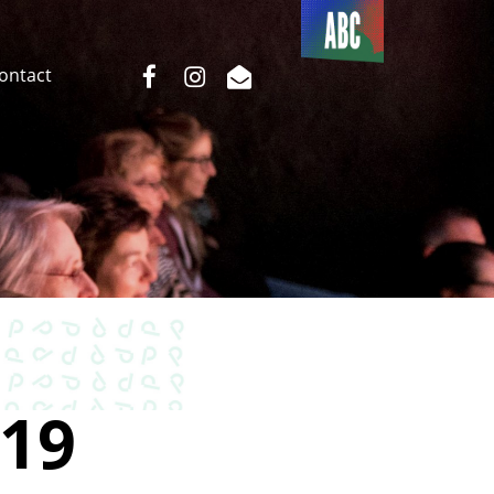
Du côté
de l’ABC
facebook
instagram
email
Contact
19