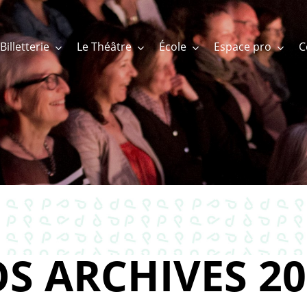
Billetterie
Le Théâtre
École
Espace pro
S ARCHIVES 20