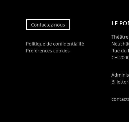
LE P
Contactez-nous
Théâtre 
Politique de confidentialité
Neuchât
Préférences cookies
Rue du
CH-2000
Administ
Billette
contac