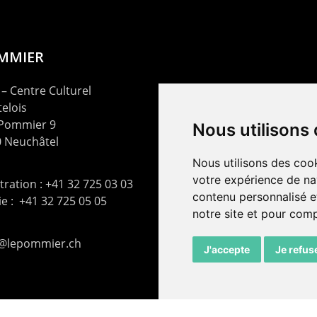
OMMIER
– Centre Culturel
elois
 Pommier 9
Nous utilisons
 Neuchâtel
Nous utilisons des cook
votre expérience de na
ration : +41 32 725 03 03
contenu personnalisé et
rie : +41 32 725 05 05
notre site et pour com
t@lepommier.ch
J'accepte
Je refus