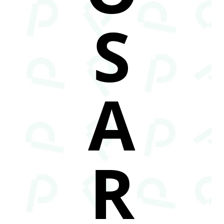
S
A
R