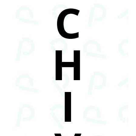
C
H
I