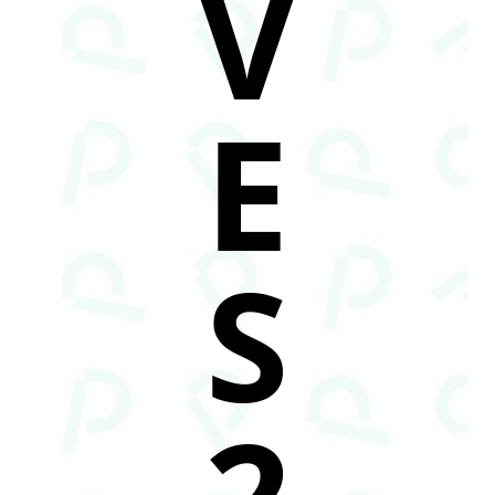
V
E
S
2