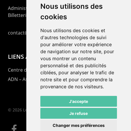
Nous utilisons des
Administration : +41 32 725 03 03
Billetterie : +41 32 725 05 05
cookies
Nous utilisons des cookies et
contact@lepommier.ch
d'autres technologies de suivi
pour améliorer votre expérience
de navigation sur notre site, pour
LIENS AMIS
vous montrer un contenu
personnalisé et des publicités
Centre de culture ABC
ciblées, pour analyser le trafic de
ADN – Association Danse Neuchâtel
notre site et pour comprendre la
provenance de nos visiteurs.
J'accepte
© 2026 Le Pommier.
Je refuse
Changer mes préférences
facebook
instagram
email