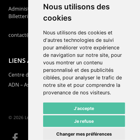
Nous utilisons des
Administration : +41 32 725 03 03
Billetterie : +41 32 725 05 05
cookies
Nous utilisons des cookies et
contact@lepommier.ch
d'autres technologies de suivi
pour améliorer votre expérience
de navigation sur notre site, pour
LIENS AMIS
vous montrer un contenu
personnalisé et des publicités
Centre de culture ABC
ciblées, pour analyser le trafic de
ADN – Association Danse Neuchâtel
notre site et pour comprendre la
provenance de nos visiteurs.
J'accepte
© 2026 Le Pommier.
Je refuse
Changer mes préférences
facebook
instagram
email