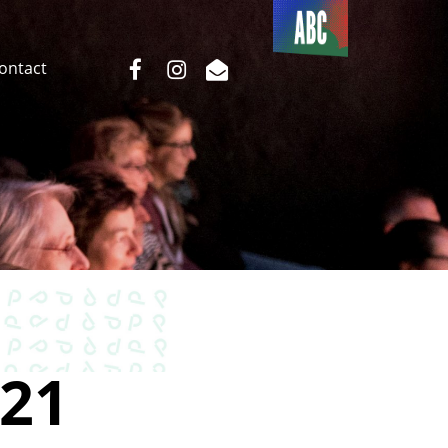
Du côté
de l’ABC
facebook
instagram
email
Contact
21