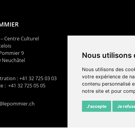
OMMIER
– Centre Culturel
elois
 Pommier 9
Nous utilisons
 Neuchâtel
Nous utilisons des cook
votre expérience de na
ration : +41 32 725 03 03
contenu personnalisé et
rie : +41 32 725 05 05
notre site et pour com
t@lepommier.ch
J'accepte
Je refus