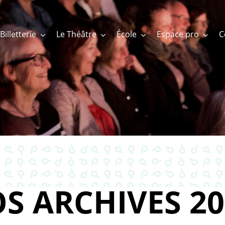
Billetterie
Le Théâtre
École
Espace pro
S ARCHIVES 20