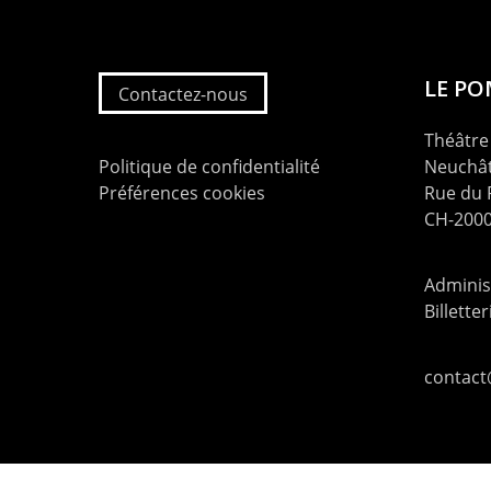
LE P
Contactez-nous
Théâtre 
Politique de confidentialité
Neuchât
Préférences cookies
Rue du
CH-2000
Administ
Billette
contac