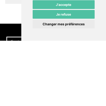
J'accepte
Je refuse
Changer mes préférences
Contactez-nous
Politique de confidentialité
Préférences cookies
LE POMMIER
Théâtre – Centre Culturel Neuchâtelois
Rue du Pommier 9
CH-2000 Neuchâtel