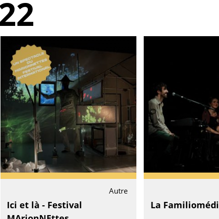
22
Autre
Ici et là - Festival
La Familioméd
MArionNEttes