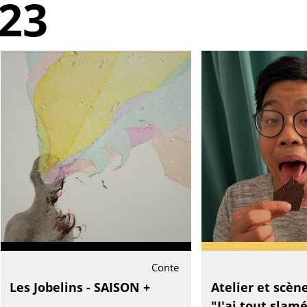
23
Conte
Les Jobelins - SAISON +
Atelier et scèn
"J'ai tout slamé