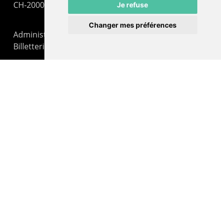
CH-2000 Neuchâtel
Je refuse
Changer mes préférences
Administration : +41 32 725 03 03
Billetterie : +41 32 725 05 05
contact@lepommier.ch
LIENS AMIS
Centre de culture ABC
ADN – Association Danse Neuchâtel
© 2026 Le Pommier.