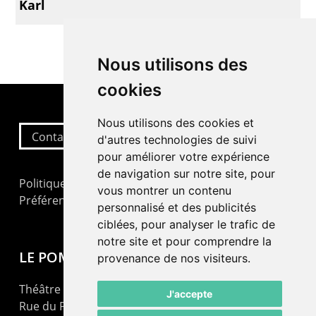
Karl
Nous utilisons des
cookies
Nous utilisons des cookies et
Contactez-nous
d'autres technologies de suivi
pour améliorer votre expérience
de navigation sur notre site, pour
Politique de confidentialité
vous montrer un contenu
Préférences cookies
personnalisé et des publicités
ciblées, pour analyser le trafic de
notre site et pour comprendre la
LE POMMIER
provenance de nos visiteurs.
Théâtre – Centre Culturel Neuchâtelois
J'accepte
Rue du Pommier 9