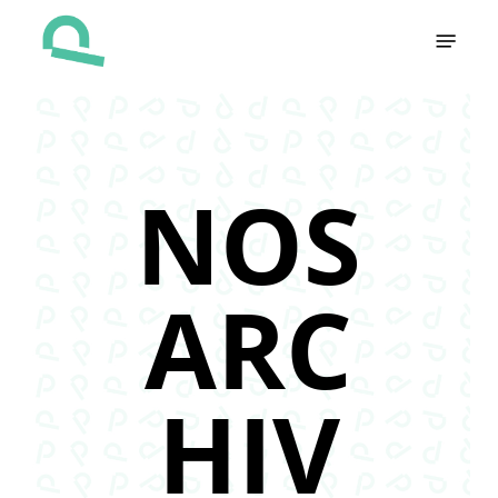
Skip
Menu
to
main
content
NOS
ARC
HIV