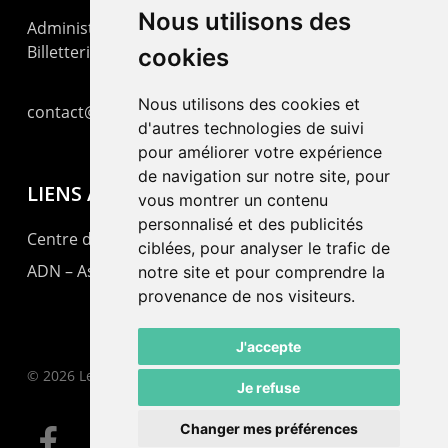
Nous utilisons des
Administration : +41 32 725 03 03
Billetterie : +41 32 725 05 05
cookies
Nous utilisons des cookies et
contact@lepommier.ch
d'autres technologies de suivi
pour améliorer votre expérience
de navigation sur notre site, pour
LIENS AMIS
vous montrer un contenu
personnalisé et des publicités
Centre de culture ABC
ciblées, pour analyser le trafic de
ADN – Association Danse Neuchâtel
notre site et pour comprendre la
provenance de nos visiteurs.
J'accepte
© 2026 Le Pommier.
Je refuse
Changer mes préférences
facebook
instagram
email