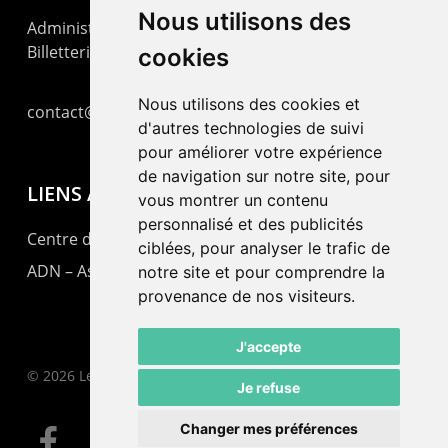
Nous utilisons des
Administration : +41 32 725 03 03
Billetterie : +41 32 725 05 05
cookies
Nous utilisons des cookies et
contact@lepommier.ch
d'autres technologies de suivi
pour améliorer votre expérience
de navigation sur notre site, pour
LIENS AMIS
vous montrer un contenu
personnalisé et des publicités
Centre de culture ABC
ciblées, pour analyser le trafic de
ADN – Association Danse Neuchâtel
notre site et pour comprendre la
provenance de nos visiteurs.
J'accepte
© 2026 Le Pommier.
Je refuse
Changer mes préférences
facebook
instagram
email