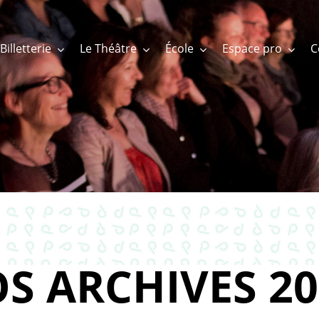
Billetterie
Le Théâtre
École
Espace pro
S ARCHIVES 20