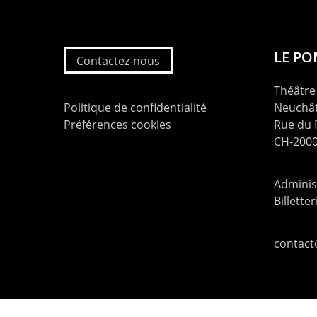
LE P
Contactez-nous
Théâtre 
Politique de confidentialité
Neuchât
Préférences cookies
Rue du
CH-2000
Administ
Billette
contac