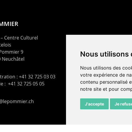
OMMIER
– Centre Culturel
elois
 Pommier 9
Nous utilisons
 Neuchâtel
Nous utilisons des cook
votre expérience de na
ration : +41 32 725 03 03
contenu personnalisé et
rie : +41 32 725 05 05
notre site et pour com
t@lepommier.ch
J'accepte
Je refus