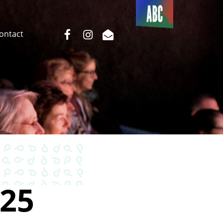
Du côté
de l’ABC
facebook
instagram
email
Contact
25