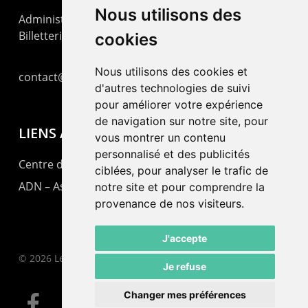
Nous utilisons des
Administration : +41 32 725 03 03
Billetterie : +41 32 725 05 05
cookies
Nous utilisons des cookies et
contact@lepommier.ch
d'autres technologies de suivi
pour améliorer votre expérience
de navigation sur notre site, pour
LIENS AMIS
vous montrer un contenu
personnalisé et des publicités
Centre de culture ABC
ciblées, pour analyser le trafic de
ADN – Association Danse Neuchâtel
notre site et pour comprendre la
provenance de nos visiteurs.
J'accepte
© 2026 Le Pommier.
Je refuse
Changer mes préférences
facebook
instagram
email