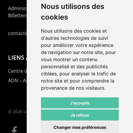
Nous utilisons des
Administration : +41 32 725 03 03
Billetterie : +41 32 725 05 05
cookies
Nous utilisons des cookies et
contact@lepommier.ch
d'autres technologies de suivi
pour améliorer votre expérience
de navigation sur notre site, pour
LIENS AMIS
vous montrer un contenu
personnalisé et des publicités
Centre de culture ABC
ciblées, pour analyser le trafic de
ADN – Association Danse Neuchâtel
notre site et pour comprendre la
provenance de nos visiteurs.
J'accepte
© 2026 Le Pommier.
Je refuse
Changer mes préférences
facebook
instagram
email