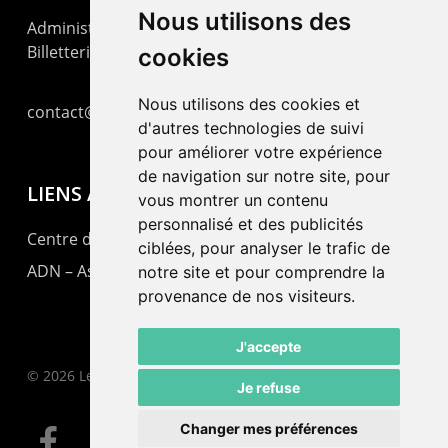
Nous utilisons des
Administration : +41 32 725 03 03
Billetterie : +41 32 725 05 05
cookies
Nous utilisons des cookies et
contact@lepommier.ch
d'autres technologies de suivi
pour améliorer votre expérience
de navigation sur notre site, pour
LIENS AMIS
vous montrer un contenu
personnalisé et des publicités
Centre de culture ABC
ciblées, pour analyser le trafic de
ADN – Association Danse Neuchâtel
notre site et pour comprendre la
provenance de nos visiteurs.
J'accepte
© 2026 Le Pommier.
Je refuse
Changer mes préférences
facebook
instagram
email