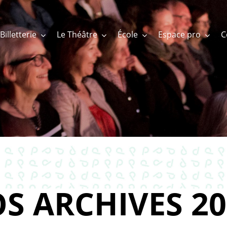
Billetterie
Le Théâtre
École
Espace pro
S ARCHIVES 20