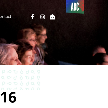
Du côté
de l’ABC
facebook
instagram
email
Contact
16