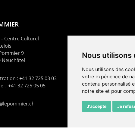
OMMIER
– Centre Culturel
elois
 Pommier 9
Nous utilisons
 Neuchâtel
Nous utilisons des cook
votre expérience de na
ration : +41 32 725 03 03
contenu personnalisé et
rie : +41 32 725 05 05
notre site et pour com
t@lepommier.ch
J'accepte
Je refus