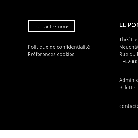
LE P
Contactez-nous
Théâtre 
Politique de confidentialité
Neuchât
Préférences cookies
Rue du
CH-2000
Administ
Billette
contac