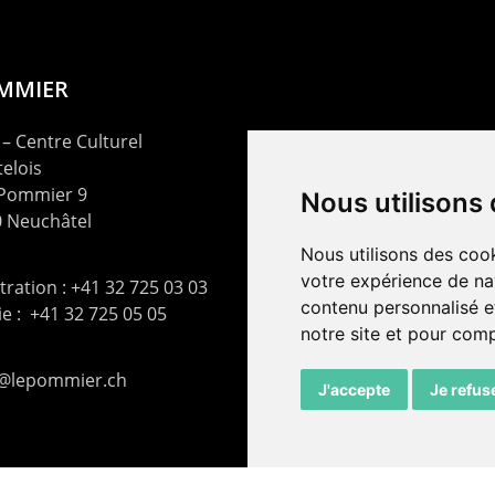
OMMIER
– Centre Culturel
elois
 Pommier 9
Nous utilisons
 Neuchâtel
Nous utilisons des cook
votre expérience de na
ration : +41 32 725 03 03
contenu personnalisé et
rie : +41 32 725 05 05
notre site et pour com
t@lepommier.ch
J'accepte
Je refus