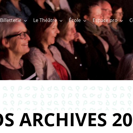
Billetterie
Le Théâtre
École
Espace pro
S ARCHIVES 20