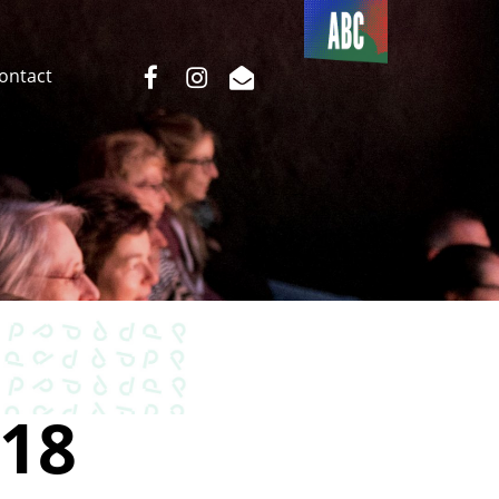
Du côté
de l’ABC
facebook
instagram
email
Contact
18