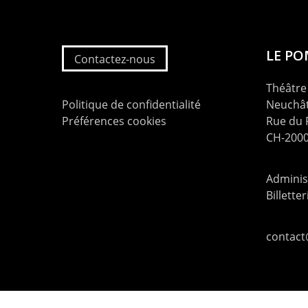
LE P
Contactez-nous
Théâtre 
Politique de confidentialité
Neuchât
Préférences cookies
Rue du
CH-2000
Administ
Billette
contac