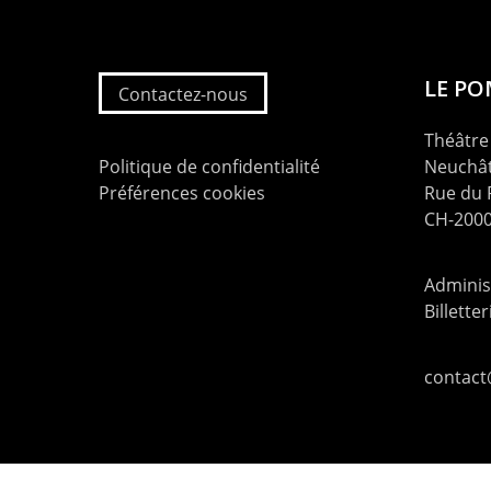
LE P
Contactez-nous
Théâtre 
Politique de confidentialité
Neuchât
Préférences cookies
Rue du
CH-2000
Administ
Billette
contac