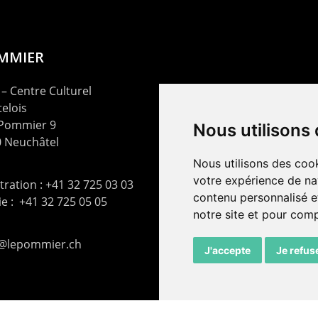
OMMIER
– Centre Culturel
elois
 Pommier 9
Nous utilisons
 Neuchâtel
Nous utilisons des cook
votre expérience de na
ration : +41 32 725 03 03
contenu personnalisé et
rie : +41 32 725 05 05
notre site et pour com
t@lepommier.ch
J'accepte
Je refus