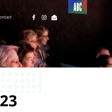
Du côté
de l’ABC
facebook
instagram
email
Contact
23