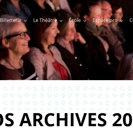
Billetterie
Le Théâtre
École
Espace pro
S ARCHIVES 20