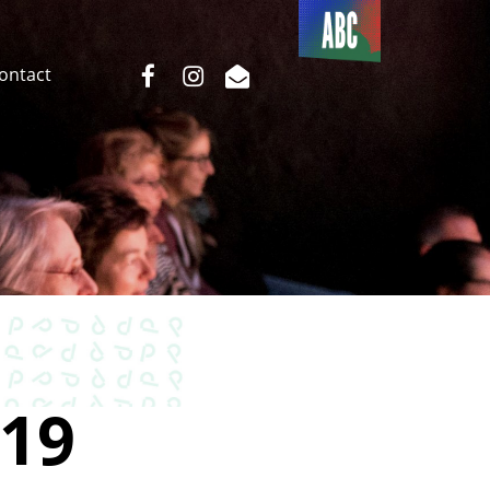
Du côté
de l’ABC
facebook
instagram
email
Contact
19