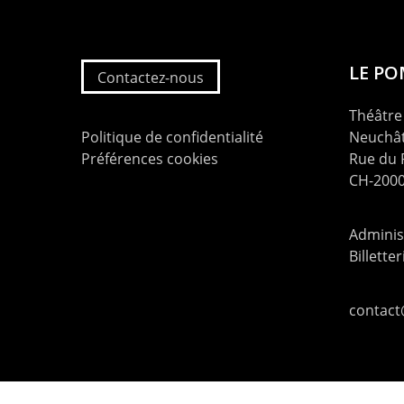
LE P
Contactez-nous
Théâtre 
Politique de confidentialité
Neuchât
Préférences cookies
Rue du
CH-2000
Administ
Billette
contac