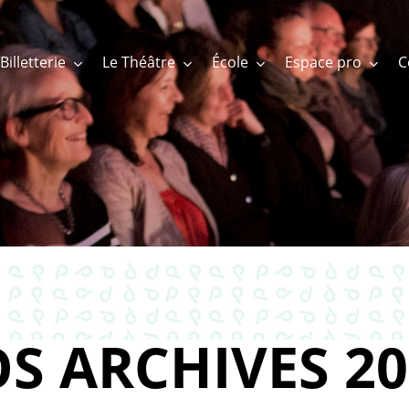
Billetterie
Le Théâtre
École
Espace pro
S ARCHIVES 20