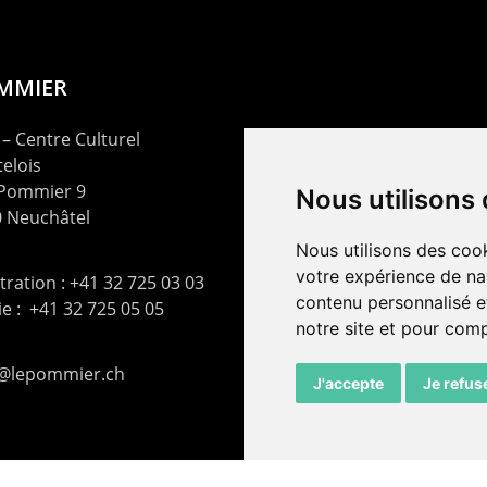
OMMIER
– Centre Culturel
elois
 Pommier 9
Nous utilisons
 Neuchâtel
Nous utilisons des cook
votre expérience de na
ration : +41 32 725 03 03
contenu personnalisé et
rie : +41 32 725 05 05
notre site et pour com
t@lepommier.ch
J'accepte
Je refus