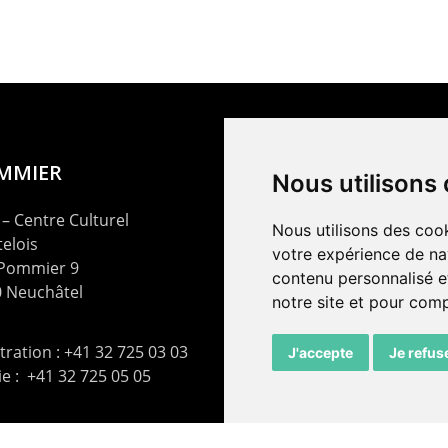
OMMIER
Nous utilisons
– Centre Culturel
Nous utilisons des cook
elois
votre expérience de na
 Pommier 9
contenu personnalisé et
 Neuchâtel
notre site et pour com
ration : +41 32 725 03 03
J'accepte
Je refus
rie : +41 32 725 05 05
t@lepommier.ch