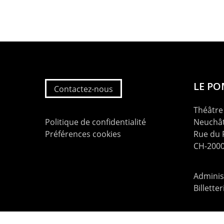
LE P
Contactez-nous
Théâtre 
Politique de confidentialité
Neuchât
Préférences cookies
Rue du
CH-2000
Administ
Billette
contac