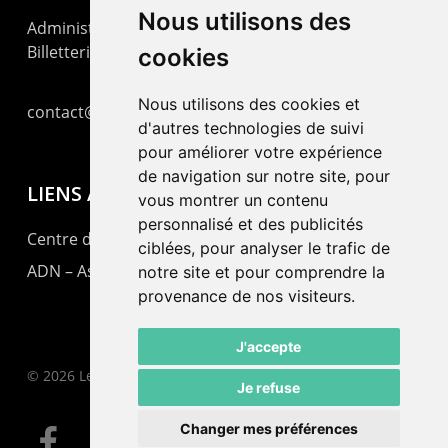
Nous utilisons des
Administration : +41 32 725 03 03
Billetterie : +41 32 725 05 05
cookies
Nous utilisons des cookies et
contact@lepommier.ch
d'autres technologies de suivi
pour améliorer votre expérience
de navigation sur notre site, pour
LIENS AMIS
vous montrer un contenu
personnalisé et des publicités
Centre de culture ABC
ciblées, pour analyser le trafic de
ADN – Association Danse Neuchâtel
notre site et pour comprendre la
provenance de nos visiteurs.
J'accepte
© 2026 Le Pommier.
Je refuse
Changer mes préférences
facebook
instagram
email