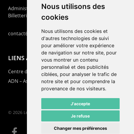
Nous utilisons des
Administration : +41 32 725 03 03
Billetterie : +41 32 725 05 05
cookies
Nous utilisons des cookies et
contact@lepommier.ch
d'autres technologies de suivi
pour améliorer votre expérience
de navigation sur notre site, pour
LIENS AMIS
vous montrer un contenu
personnalisé et des publicités
Centre de culture ABC
ciblées, pour analyser le trafic de
ADN – Association Danse Neuchâtel
notre site et pour comprendre la
provenance de nos visiteurs.
J'accepte
© 2026 Le Pommier.
Je refuse
Changer mes préférences
facebook
instagram
email