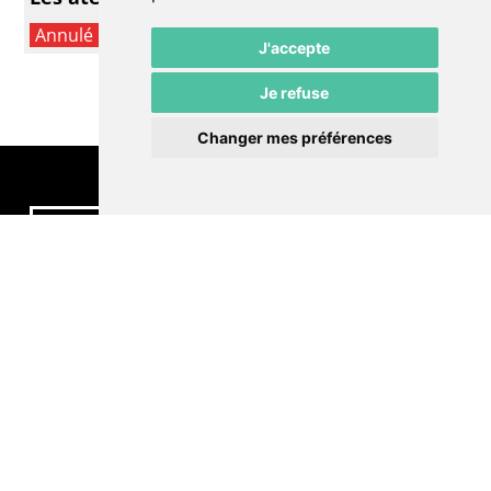
Annulé
J'accepte
Je refuse
Changer mes préférences
Contactez-nous
Politique de confidentialité
Préférences cookies
LE POMMIER
Théâtre – Centre Culturel Neuchâtelois