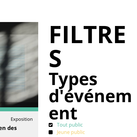
FILTRE
S
Types
d'événem
ent
Exposition
Tout public
en des
Jeune public