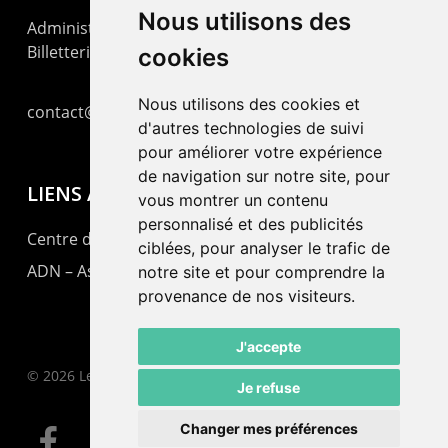
Nous utilisons des
Administration : +41 32 725 03 03
Billetterie : +41 32 725 05 05
cookies
Nous utilisons des cookies et
contact@lepommier.ch
d'autres technologies de suivi
pour améliorer votre expérience
de navigation sur notre site, pour
LIENS AMIS
vous montrer un contenu
personnalisé et des publicités
Centre de culture ABC
ciblées, pour analyser le trafic de
ADN – Association Danse Neuchâtel
notre site et pour comprendre la
provenance de nos visiteurs.
J'accepte
© 2026 Le Pommier.
Je refuse
Changer mes préférences
facebook
instagram
email