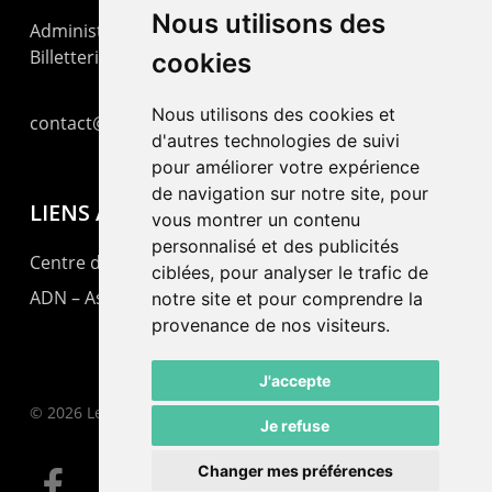
Nous utilisons des
Administration : +41 32 725 03 03
Billetterie : +41 32 725 05 05
cookies
Nous utilisons des cookies et
contact@lepommier.ch
d'autres technologies de suivi
pour améliorer votre expérience
de navigation sur notre site, pour
LIENS AMIS
vous montrer un contenu
personnalisé et des publicités
Centre de culture ABC
ciblées, pour analyser le trafic de
ADN – Association Danse Neuchâtel
notre site et pour comprendre la
provenance de nos visiteurs.
J'accepte
© 2026 Le Pommier.
Je refuse
Changer mes préférences
facebook
instagram
email