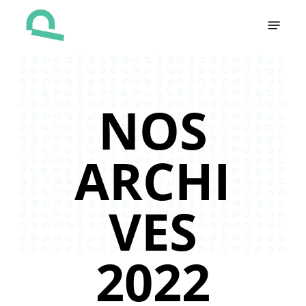
Skip
Menu
to
main
content
NOS
ARCHI
VES
2022