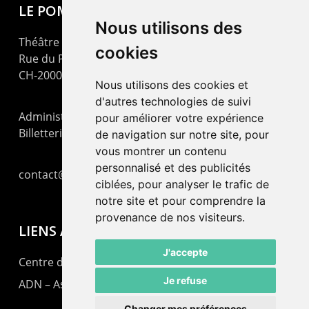
LE POMMIER
Nous utilisons des
Théâtre – Centre Culturel Neuchâtelois
cookies
Rue du Pommier 9
CH-2000 Neuchâtel
Nous utilisons des cookies et
d'autres technologies de suivi
Administration : +41 32 725 03 03
pour améliorer votre expérience
Billetterie : +41 32 725 05 05
de navigation sur notre site, pour
vous montrer un contenu
personnalisé et des publicités
contact@lepommier.ch
ciblées, pour analyser le trafic de
notre site et pour comprendre la
provenance de nos visiteurs.
LIENS AMIS
J'accepte
Centre de culture ABC
Je refuse
ADN – Association Danse Neuchâtel
Changer mes préférences