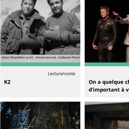
Lecture/conte
K2
On a quelque c
d’important à v