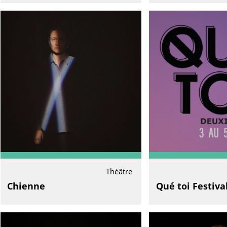
Théâtre
Chienne
Qué toi Festiva