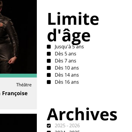
Limite
d'âge
Jusqu'à 5 ans
Dès 5 ans
Dès 7 ans
Dès 10 ans
Dès 14 ans
Dès 16 ans
Théâtre
à Françoise
Archives
2025 - 2026