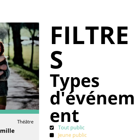
FILTRE
S
Types
d'événem
ent
Théâtre
Tout public
mille
Jeune public