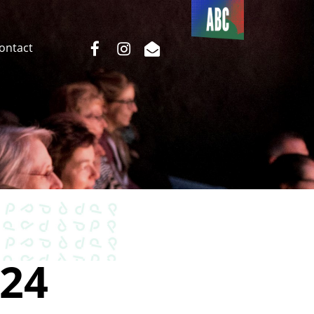
Du côté
de l’ABC
facebook
instagram
email
Contact
24