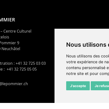
OMMIER
– Centre Culturel
elois
 Pommier 9
Nous utilisons
 Neuchâtel
Nous utilisons des cook
votre expérience de na
ration : +41 32 725 03 03
contenu personnalisé et
rie : +41 32 725 05 05
notre site et pour com
t@lepommier.ch
J'accepte
Je refus