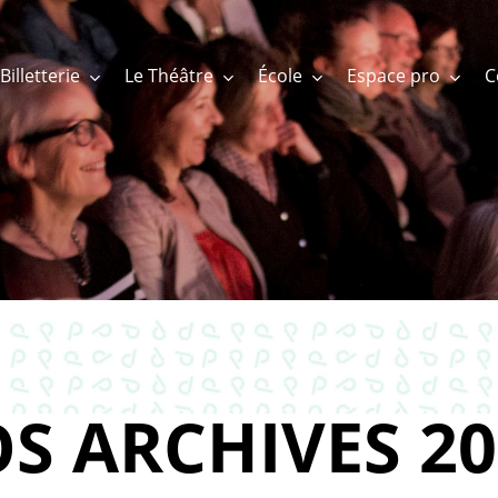
Billetterie
Le Théâtre
École
Espace pro
S ARCHIVES 20