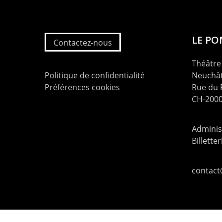
LE P
Contactez-nous
Théâtre 
Politique de confidentialité
Neuchât
Préférences cookies
Rue du
CH-2000
Administ
Billette
contac