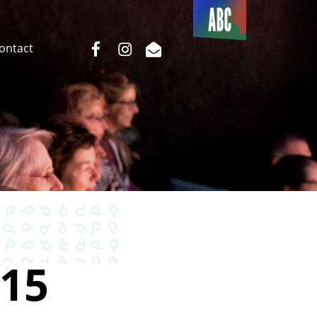
Du côté
de l’ABC
facebook
instagram
email
Contact
15