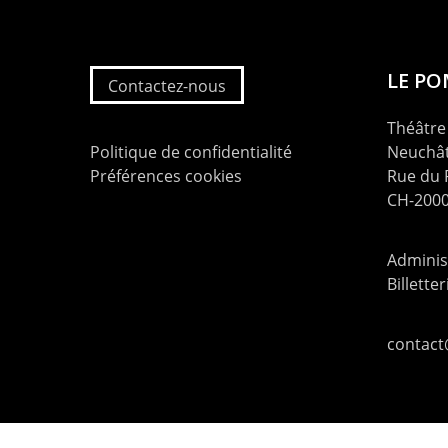
LE P
Contactez-nous
Théâtre 
Politique de confidentialité
Neuchât
Préférences cookies
Rue du
CH-2000
Administ
Billette
contac