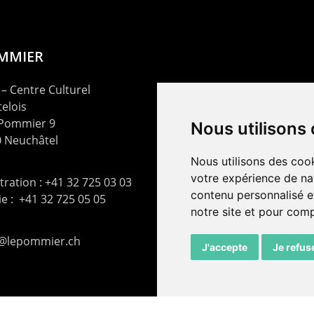
OMMIER
– Centre Culturel
elois
 Pommier 9
Nous utilisons
 Neuchâtel
Nous utilisons des cook
votre expérience de na
ration : +41 32 725 03 03
contenu personnalisé et
rie : +41 32 725 05 05
notre site et pour com
t@lepommier.ch
J'accepte
Je refus