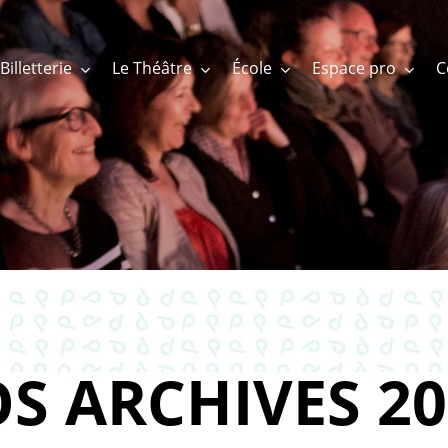
Billetterie
Le Théâtre
École
Espace pro
S ARCHIVES 20