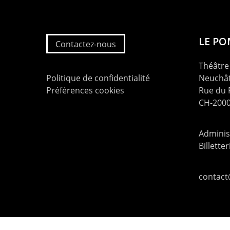
LE P
Contactez-nous
Théâtre 
Politique de confidentialité
Neuchât
Préférences cookies
Rue du
CH-2000
Administ
Billette
contac