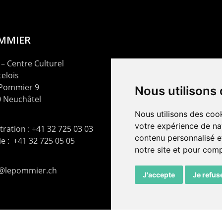
OMMIER
– Centre Culturel
elois
 Pommier 9
Nous utilisons
 Neuchâtel
Nous utilisons des cook
votre expérience de na
ration : +41 32 725 03 03
contenu personnalisé et
rie : +41 32 725 05 05
notre site et pour com
t@lepommier.ch
J'accepte
Je refus