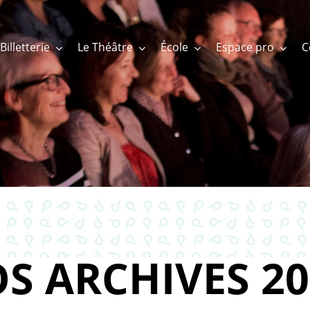
Billetterie
Le Théâtre
École
Espace pro
S ARCHIVES 20