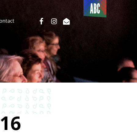
Du côté
de l’ABC
facebook
instagram
email
Contact
16