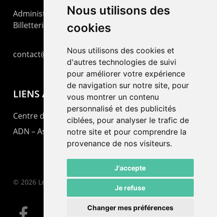
Nous utilisons des
Administration : +41 32 725 03 03
Billetterie : +41 32 725 05 05
cookies
Nous utilisons des cookies et
contact@lepommier.ch
d'autres technologies de suivi
pour améliorer votre expérience
de navigation sur notre site, pour
LIENS AMIS
vous montrer un contenu
personnalisé et des publicités
Centre de culture ABC
ciblées, pour analyser le trafic de
ADN – Association Danse Neuchâtel
notre site et pour comprendre la
provenance de nos visiteurs.
J'accepte
© 2026 Le Pommier.
Je refuse
Changer mes préférences
facebook
instagram
email