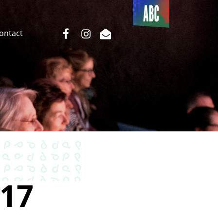
Du côté
de l’ABC
facebook
instagram
email
Contact
17