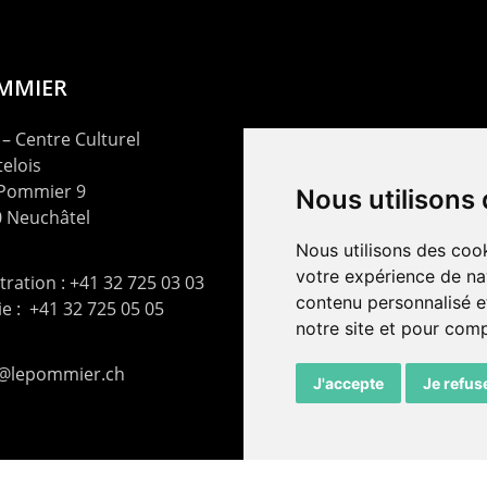
OMMIER
– Centre Culturel
elois
 Pommier 9
Nous utilisons
 Neuchâtel
Nous utilisons des cook
votre expérience de na
ration : +41 32 725 03 03
contenu personnalisé et
rie : +41 32 725 05 05
notre site et pour com
t@lepommier.ch
J'accepte
Je refus