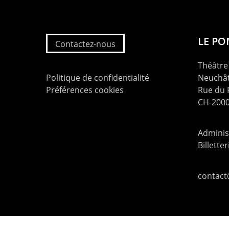
LE P
Contactez-nous
Théâtre 
Politique de confidentialité
Neuchât
Préférences cookies
Rue du
CH-2000
Administ
Billette
contac