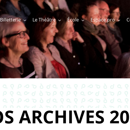
Billetterie
Le Théâtre
École
Espace pro
S ARCHIVES 20